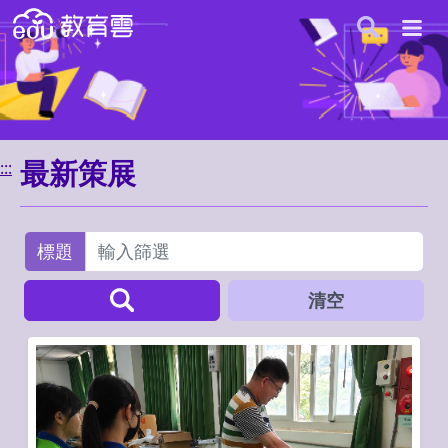
開
跳至主內容
網站導覽
手機展
最新策展
:::
標題
查詢策展文章
清空