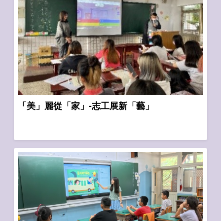
「美」麗從「家」-志工展新「藝」